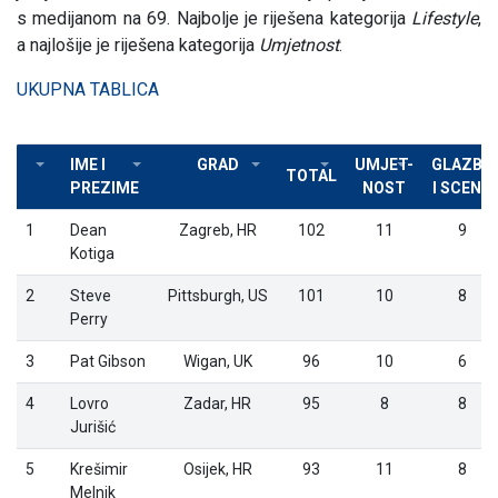
s medijanom na 69. Najbolje je riješena kategorija
Lifestyle
,
a najlošije je riješena kategorija
Umjetnost
.
UKUPNA TABLICA
IME I
GRAD
UMJET-
GLAZBA
TOTAL
PREZIME
NOST
I SCENA
1
Dean
Zagreb, HR
102
11
9
Kotiga
2
Steve
Pittsburgh, US
101
10
8
Perry
3
Pat Gibson
Wigan, UK
96
10
6
4
Lovro
Zadar, HR
95
8
8
Jurišić
5
Krešimir
Osijek, HR
93
11
8
Melnik