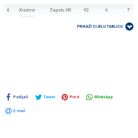
6
Krešimir
Zagreb, HR
92
6
7
Sučević-
Međeral
PRIKAŽI CIJELU TABLICU
7
Geir H.
Bergen, NO
90
7
9
Kristiansen
7
Lucian
Split, HR
90
6
6
Šošić
9
Damir
Ljubljana, SI
89
8
9
Tupek
9
Victoria
Pittsburgh, US
89
9
9
Groce
Podijeli
Tweet
Pin it
WhatsApp
9
Adam
Vancouver,
89
10
9
E-mail
Hancock
CA
9
Šime
Zagreb, HR
89
10
9
Gverić