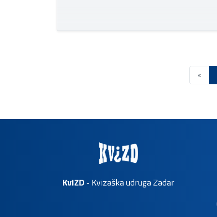
«
KviZD
- Kvizaška udruga Zadar