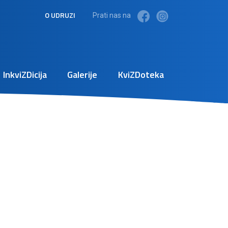
O UDRUZI
Prati nas na
InkviZDicija
Galerije
KviZDoteka