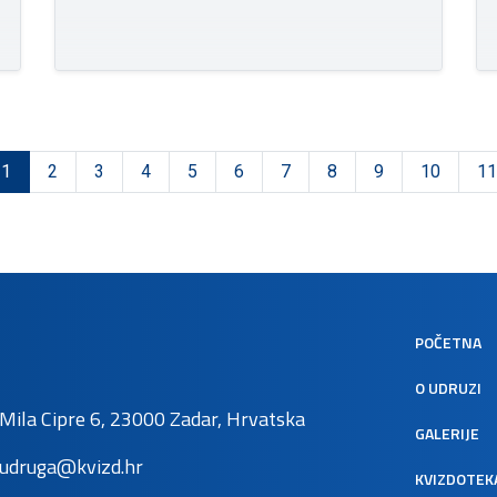
1
2
3
4
5
6
7
8
9
10
11
POČETNA
O UDRUZI
Mila Cipre 6, 23000 Zadar, Hrvatska
GALERIJE
udruga@kvizd.hr
KVIZDOTEK