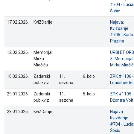
#704 - Lucia
Šošić
17.02.2026.
KviZDarije
Najava:
Kvizdarije
#705 - Karlo
Plazina
12.02.2026.
Memorijal
URBI ET ORBI
Mirka
X. Memorijal
Miočića
Mirka Miočić
10.02.2026.
Zadarski
11.
6. kolo
ZPK #1106 -
pub kviz
sezona
Loadsheeter
29.01.2026.
Zadarski
11.
5. kolo
ZPK #1105 -
pub kviz
sezona
Džontra Volt
28.01.2026.
KviZDarije
Najava:
Kvizdarije
#704 - Lucia
Šošić