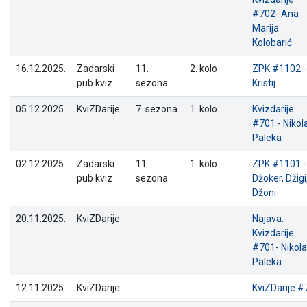
#702- Ana
Marija
Kolobarić
16.12.2025.
Zadarski
11.
2. kolo
ZPK #1102 -
pub kviz
sezona
Kristij
05.12.2025.
KviZDarije
7. sezona
1. kolo
Kvizdarije
#701 - Nikol
Paleka
02.12.2025.
Zadarski
11.
1. kolo
ZPK #1101 -
pub kviz
sezona
Džoker, Džigi
Džoni
20.11.2025.
KviZDarije
Najava:
Kvizdarije
#701- Nikola
Paleka
12.11.2025.
KviZDarije
KviZDarije #