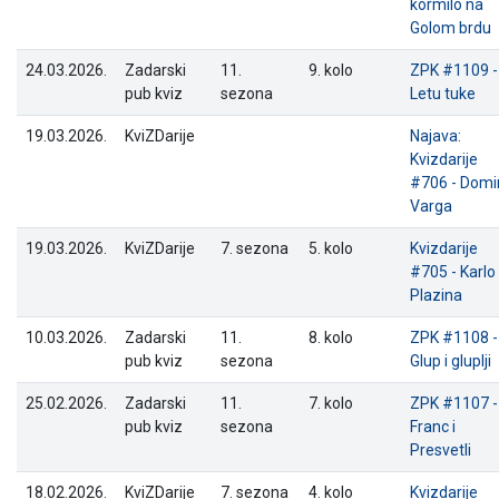
kormilo na
Golom brdu
24.03.2026.
Zadarski
11.
9. kolo
ZPK #1109 -
pub kviz
sezona
Letu tuke
19.03.2026.
KviZDarije
Najava:
Kvizdarije
#706 - Domi
Varga
19.03.2026.
KviZDarije
7. sezona
5. kolo
Kvizdarije
#705 - Karlo
Plazina
10.03.2026.
Zadarski
11.
8. kolo
ZPK #1108 -
pub kviz
sezona
Glup i gluplji
25.02.2026.
Zadarski
11.
7. kolo
ZPK #1107 -
pub kviz
sezona
Franc i
Presvetli
18.02.2026.
KviZDarije
7. sezona
4. kolo
Kvizdarije