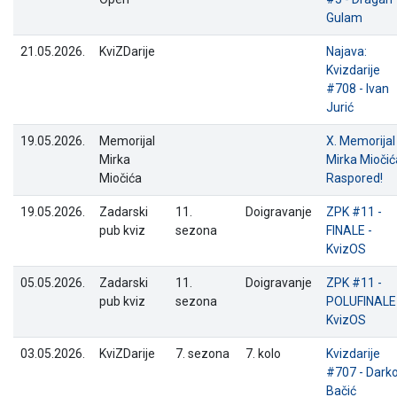
Gulam
21.05.2026.
KviZDarije
Najava:
Kvizdarije
#708 - Ivan
Jurić
19.05.2026.
Memorijal
X. Memorijal
Mirka
Mirka Miočić
Miočića
Raspored!
19.05.2026.
Zadarski
11.
Doigravanje
ZPK #11 -
pub kviz
sezona
FINALE -
KvizOS
05.05.2026.
Zadarski
11.
Doigravanje
ZPK #11 -
pub kviz
sezona
POLUFINALE 
KvizOS
03.05.2026.
KviZDarije
7. sezona
7. kolo
Kvizdarije
#707 - Dark
Bačić