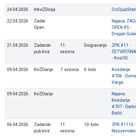
24.04.2026.
InkviZDicija
CroQuizStat
22.04.2026.
Zadar
Najava: ZA
Open
OPEN #5 -
Dragan Gul
21.04.2026.
Zadarski
11.
Doigravanje
ZPK #11 -
pub kviz
sezona
ČETVRTFINA
- KvizOS
09.04.2026.
KviZDarije
7. sezona
6. kolo
Kvizdarije
#706 - Domi
Varga
09.04.2026.
KviZDarije
Najava:
Kvizdarije
#707 - Dark
Bačić
06.04.2026.
Zadarski
11.
10. kolo
ZPK #1110 -
pub kviz
sezona
Nizozemsko