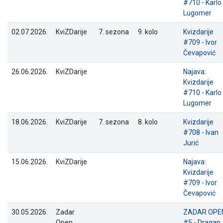
#710 - Karlo
Lugomer
02.07.2026.
KviZDarije
7. sezona
9. kolo
Kvizdarije
#709 - Ivor
Čevapović
26.06.2026.
KviZDarije
Najava:
Kvizdarije
#710 - Karlo
Lugomer
18.06.2026.
KviZDarije
7. sezona
8. kolo
Kvizdarije
#708 - Ivan
Jurić
15.06.2026.
KviZDarije
Najava:
Kvizdarije
#709 - Ivor
Čevapović
30.05.2026.
Zadar
ZADAR OPE
Open
#5 - Dragan