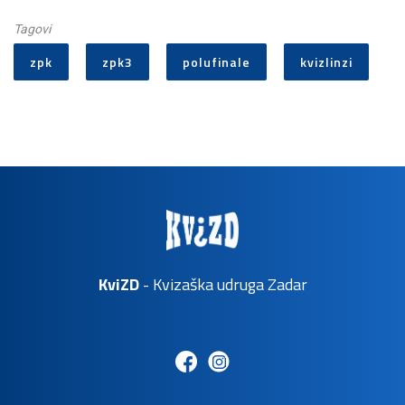
Tagovi
15.
Neznalice
5,60
zpk
zpk3
polufinale
kvizlinzi
KviZD
- Kvizaška udruga Zadar