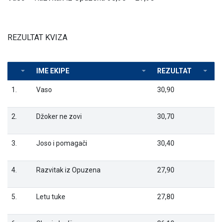
REZULTAT KVIZA
IME EKIPE
REZULTAT
1.
Vaso
30,90
2.
Džoker ne zovi
30,70
3.
Joso i pomagači
30,40
4.
Razvitak iz Opuzena
27,90
5.
Letu tuke
27,80