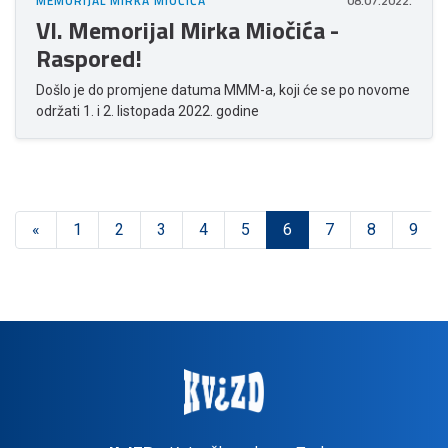
MEMORIJAL MIRKA MIOČIĆA
08.07.2022.
VI. Memorijal Mirka Miočića -
Raspored!
Došlo je do promjene datuma MMM-a, koji će se po novome
održati 1. i 2. listopada 2022. godine
«
1
2
3
4
5
6
7
8
9