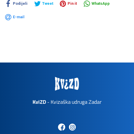
Podijeli
Tweet
Pin it
WhatsApp
E-mail
KviZD
- Kvizaška udruga Zadar