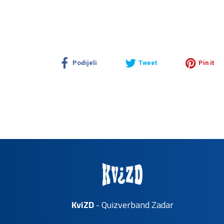
Podijeli
Tweet
Pin it
KviZD
- Quizverband Zadar