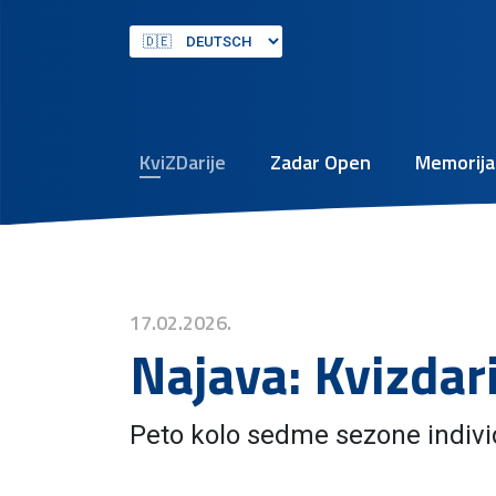
KviZDarije
Zadar Open
Memorijal
17.02.2026.
Najava: Kvizdar
Peto kolo sedme sezone individ