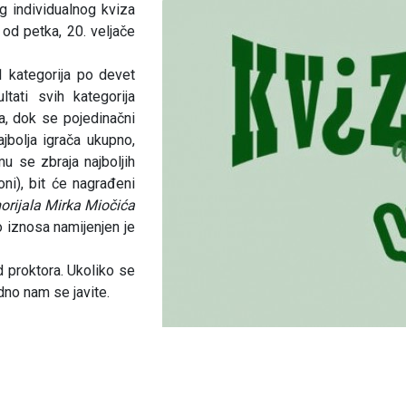
 individualnog kviza
 od petka, 20. veljače
11 kategorija po devet
ltati svih kategorija
a, dok se pojedinačni
ajbolja igrača ukupno,
mu se zbraja najboljih
i), bit će nagrađeni
rijala Mirka Miočića
o iznosa namijenjen je
d proktora. Ukoliko se
dno nam se javite.