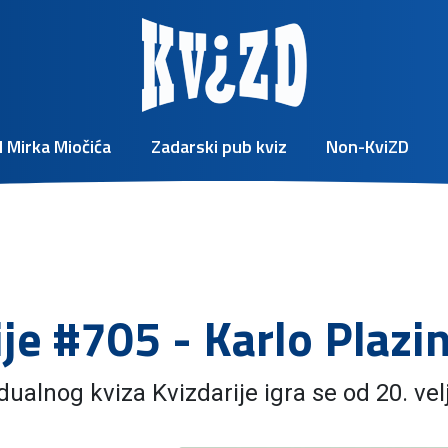
 Mirka Miočića
Zadarski pub kviz
Non-KviZD
ije #705 - Karlo Plazi
ualnog kviza Kvizdarije igra se od 20. vel