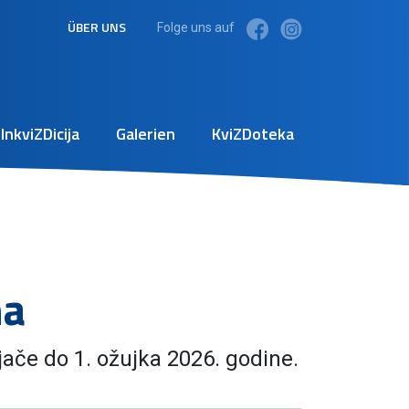
ÜBER UNS
Folge uns auf
InkviZDicija
Galerien
KviZDoteka
na
jače do 1. ožujka 2026. godine.