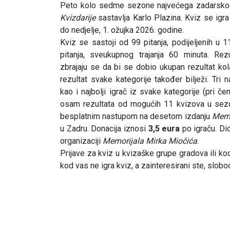
Peto kolo sedme sezone najvećega zadarskog
Kvizdarije
sastavlja Karlo Plazina. Kviz se igra
do nedjelje, 1. ožujka 2026. godine.
Kviz se sastoji od 99 pitanja, podijeljenih u 
pitanja, sveukupnog trajanja 60 minuta. Rezu
zbrajaju se da bi se dobio ukupan rezultat kol
rezultat svake kategorije također bilježi. Tri n
kao i najbolji igrač iz svake kategorije (pri če
osam rezultata od mogućih 11 kvizova u sezon
besplatnim nastupom na desetom izdanju
Memo
u Zadru. Donacija iznosi
3,5 eura
po igraču. Di
organizaciji
Memorijala Mirka
Miočića
.
Prijave za kviz u kvizaške grupe gradova ili ko
kod vas ne igra kviz, a zainteresirani ste, slobo