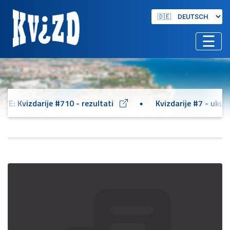
☰
VE: Kvizdarije #710 - rezultati
Kvizdarije #7 - ukup