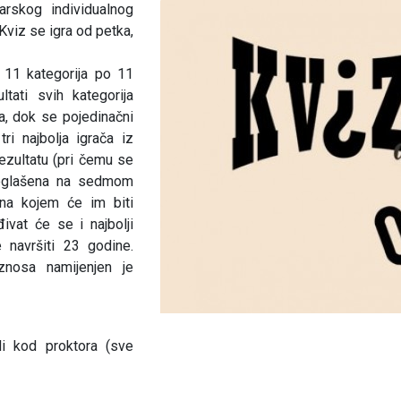
rskog individualnog
Kviz se igra od petka,
u 11 kategorija po 11
ltati svih kategorija
a, dok se pojedinačni
tri najbolja igrača iz
rezultatu (pri čemu se
roglašena na sedmom
na kojem će im biti
ivat će se i najbolji
 navršiti 23 godine.
znosa namijenjen je
li kod proktora (sve