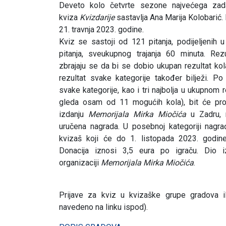
Deveto kolo četvrte sezone najvećega zada
kviza
Kvizdarije
sastavlja Ana Marija Kolobarić. 
21. travnja 2023. godine.
Kviz se sastoji od 121 pitanja, podijeljenih 
pitanja, sveukupnog trajanja 60 minuta. Rezu
zbrajaju se da bi se dobio ukupan rezultat kol
rezultat svake kategorije također bilježi. Po 
svake kategorije, kao i tri najbolja u ukupnom 
gleda osam od 11 mogućih kola), bit će p
izdanju
Memorijala Mirka Miočića
u Zadru, 
uručena nagrada. U posebnoj kategoriji nagrađ
kvizaš koji će do 1. listopada 2023. godine
Donacija iznosi 3,5 eura po igraču. Dio i
organizaciji
Memorijala Mirka
Miočića
.
Prijave za kviz u kvizaške grupe gradova i
navedeno na linku ispod).