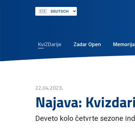
KviZDarije
Zadar Open
Memorijal
22.04.2023.
Najava: Kvizdar
Deveto kolo četvrte sezone indi