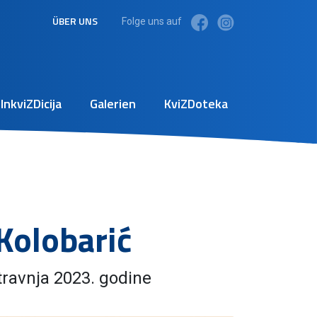
ÜBER UNS
Folge uns auf
InkviZDicija
Galerien
KviZDoteka
Kolobarić
 travnja 2023. godine