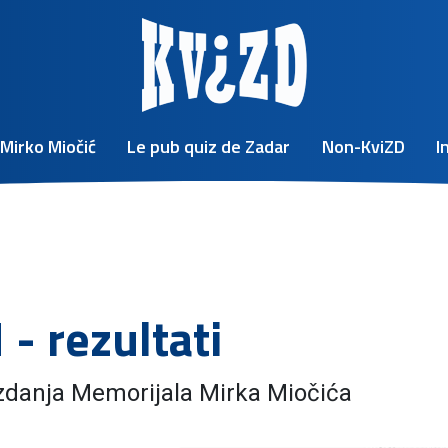
Mirko Miočić
Le pub quiz de Zadar
Non-KviZD
I
- rezultati
izdanja Memorijala Mirka Miočića