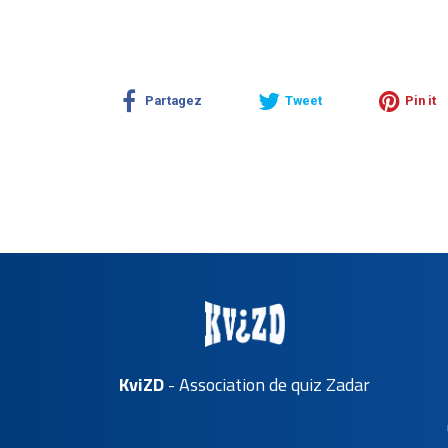
Partagez
Tweet
Pin it
KviZD
- Association de quiz Zadar