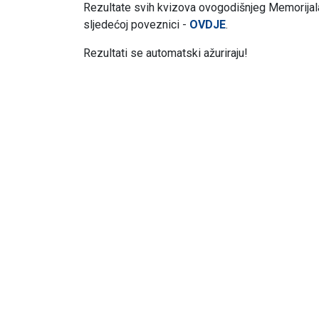
Rezultate svih kvizova ovogodišnjeg Memorijala
sljedećoj poveznici -
OVDJE
.
Rezultati se automatski ažuriraju!